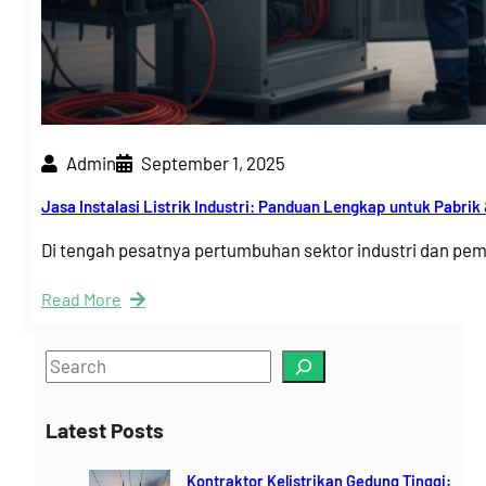
Admin
September 1, 2025
Jasa Instalasi Listrik Industri: Panduan Lengkap untuk Pabrik
Di tengah pesatnya pertumbuhan sektor industri dan 
Read More
S
e
a
Latest Posts
r
c
Kontraktor Kelistrikan Gedung Tinggi: